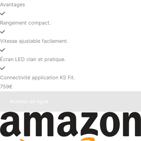
Avantages
Rangement compact.
Vitesse ajustable facilement.
Écran LED clair et pratique.
Connectivité application KS Fit.
759€
Acheter en ligne