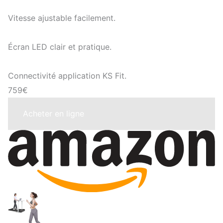
Vitesse ajustable facilement.
Écran LED clair et pratique.
Connectivité application KS Fit.
759€
Acheter en ligne